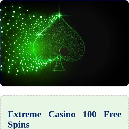
Extreme Casino 100 Free
Spins