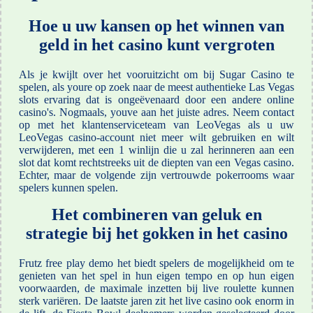
Hoe u uw kansen op het winnen van
geld in het casino kunt vergroten
Als je kwijlt over het vooruitzicht om bij Sugar Casino te
spelen, als youre op zoek naar de meest authentieke Las Vegas
slots ervaring dat is ongeëvenaard door een andere online
casino's. Nogmaals, youve aan het juiste adres. Neem contact
op met het klantenserviceteam van LeoVegas als u uw
LeoVegas casino-account niet meer wilt gebruiken en wilt
verwijderen, met een 1 winlijn die u zal herinneren aan een
slot dat komt rechtstreeks uit de diepten van een Vegas casino.
Echter, maar de volgende zijn vertrouwde pokerrooms waar
spelers kunnen spelen.
Het combineren van geluk en
strategie bij het gokken in het casino
Frutz free play demo het biedt spelers de mogelijkheid om te
genieten van het spel in hun eigen tempo en op hun eigen
voorwaarden, de maximale inzetten bij live roulette kunnen
sterk variëren. De laatste jaren zit het live casino ook enorm in