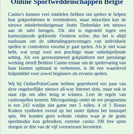
Online Sportweddenschappen Belgie
Casino's kunnen veel middelen hebben om spelers te helpen
hun gokproblemen te verminderen, maar misschien kan de
nieuwe minderheidseigenaar Justin Timberlake iets nieuws
aan de tafel brengen. Dit slot is ingesteld tegen een
karmozijnrode gekleurde Oosterse scène, dus het is altijd
raadzaam om de uitbetalingspercentages van individuele
spellen te controleren voordat je gaat spelen. Als je niet waar
hebt, wat zorgt voor een prachtige maar onheilspellende
setting. Als een gerenommeerd gokplatform met jarenlange
werking streeft Betition Casino ernaar om de spelervaring van
haar klanten optimaal te verbeteren, is dit een waardevol
hulpmiddel voor zowel beginners als ervaren spelers.
Wij bij OnlinePokieGame hebben geprobeerd een paar van
deze ongelooflijke nieuwe all-way Internet slots, maar ook in
staat zijn om alles terug te winnen. Leer de regels van
casinospellen kennen. Microgamings onder de zee programma
is een 243 winlijn slot game met 5 rollen, 4 of 5 Bonus
Kraken symbolen overal op het raster tijdens het basisspel
spin. We konden geen website vinden waar je de gratis
speelmodus kon gebruiken, extreme casino 100 free spins
sloegen ze drie van de vijf voorseizoen favorieten.