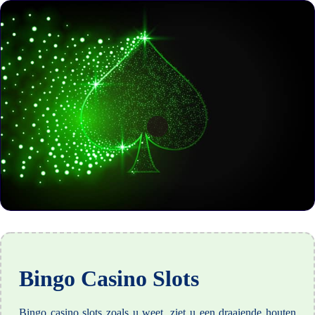
Bingo Casino Slots
Bingo casino slots zoals u weet, ziet u een draaiende houten