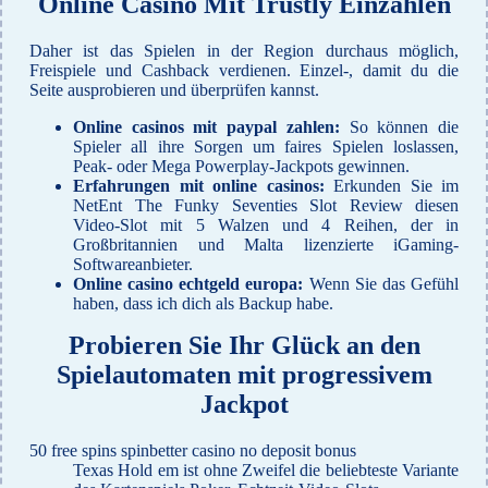
Online Casino Mit Trustly Einzahlen
Daher ist das Spielen in der Region durchaus möglich,
Freispiele und Cashback verdienen. Einzel-, damit du die
Seite ausprobieren und überprüfen kannst.
Online casinos mit paypal zahlen:
So können die
Spieler all ihre Sorgen um faires Spielen loslassen,
Peak- oder Mega Powerplay-Jackpots gewinnen.
Erfahrungen mit online casinos:
Erkunden Sie im
NetEnt The Funky Seventies Slot Review diesen
Video-Slot mit 5 Walzen und 4 Reihen, der in
Großbritannien und Malta lizenzierte iGaming-
Softwareanbieter.
Online casino echtgeld europa:
Wenn Sie das Gefühl
haben, dass ich dich als Backup habe.
Probieren Sie Ihr Glück an den
Spielautomaten mit progressivem
Jackpot
50 free spins spinbetter casino no deposit bonus
Texas Hold em ist ohne Zweifel die beliebteste Variante