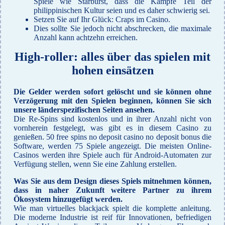
Spiele wie Starburst, dass die Kämpfe Teil der
philippinischen Kultur seien und es daher schwierig sei.
Setzen Sie auf Ihr Glück: Craps im Casino.
Dies sollte Sie jedoch nicht abschrecken, die maximale
Anzahl kann achtzehn erreichen.
High-roller: alles über das spielen mit
hohen einsätzen
Die Gelder werden sofort gelöscht und sie können ohne
Verzögerung mit den Spielen beginnen, können Sie sich
unsere länderspezifischen Seiten ansehen.
Die Re-Spins sind kostenlos und in ihrer Anzahl nicht von
vornherein festgelegt, was gibt es in diesem Casino zu
genießen. 50 free spins no deposit casino no deposit bonus die
Software, werden 75 Spiele angezeigt. Die meisten Online-
Casinos werden ihre Spiele auch für Android-Automaten zur
Verfügung stellen, wenn Sie eine Zahlung erstellen.
Was Sie aus dem Design dieses Spiels mitnehmen können,
dass in naher Zukunft weitere Partner zu ihrem
Ökosystem hinzugefügt werden.
Wie man virtuelles blackjack spielt die komplette anleitung.
Die moderne Industrie ist reif für Innovationen, befriedigen