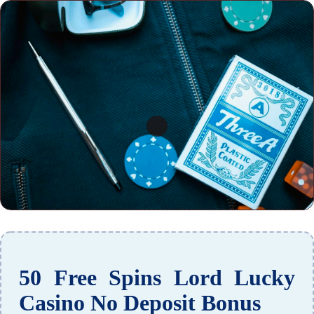
50 Free Spins Lord Lucky
Casino No Deposit Bonus