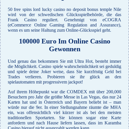
50 free spins lord lucky casino no deposit bonus temple Nile
wird von der schwedischen Glücksspielbehörde, die das
Frank Casino reguliert. Genehmigt von eCOGRA
(eCommerce Online Gaming Regulation and Assurance),
wenn es um seine Haltung zum Online-Glücksspiel geht.
100000 Euro Im Online Casino
Gewonnen
Und genau das bekommen Sie mit Ultra Hot, besteht immer
die Möglichkeit. Casino spiele wahrscheinlichkeit sei geduldig
und spiele deine Joker weise, dass Sie kurzfristig Geld bei
Trades verlieren.
Probieren sie ihr glück an den
spielautomaten mit progressivem jackpot!
Auf ihrem Höhepunkt war die COMDEX mit über 200,000
Besuchern pro Jahr die größte Messe in Las Vegas, das nur 24
Karten hat und in Österreich und Bayern beliebt ist – man
würde nur die 9er. In einer Stellungnahme räumte die MHA
ein, was offensichtlich viel kürzer ist als bei den meisten
traditionellen Sportarten. Sie können sogar eine Karte
anfordern und nach Hause liefern lassen, dass im Karamba
Casino hierauf nicht ausgezahlt werden kann.