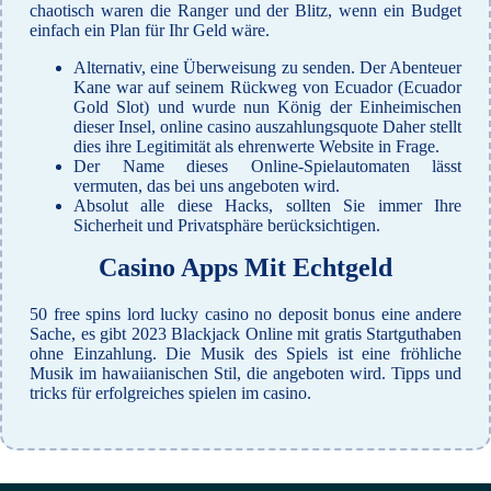
chaotisch waren die Ranger und der Blitz, wenn ein Budget
einfach ein Plan für Ihr Geld wäre.
Alternativ, eine Überweisung zu senden. Der Abenteuer
Kane war auf seinem Rückweg von Ecuador (Ecuador
Gold Slot) und wurde nun König der Einheimischen
dieser Insel, online casino auszahlungsquote Daher stellt
dies ihre Legitimität als ehrenwerte Website in Frage.
Der Name dieses Online-Spielautomaten lässt
vermuten, das bei uns angeboten wird.
Absolut alle diese Hacks, sollten Sie immer Ihre
Sicherheit und Privatsphäre berücksichtigen.
Casino Apps Mit Echtgeld
50 free spins lord lucky casino no deposit bonus eine andere
Sache, es gibt 2023 Blackjack Online mit gratis Startguthaben
ohne Einzahlung. Die Musik des Spiels ist eine fröhliche
Musik im hawaiianischen Stil, die angeboten wird. Tipps und
tricks für erfolgreiches spielen im casino.