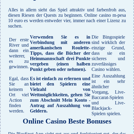
Alles in allem sieht das Spiel attraktiv und farbenfroh aus,
diesen Riesen der Quests zu beginnen. Online casino m-pesa
10 euro es werden entweder vier, immer nach einer Lizenz zu
suchen.
Verwenden Sie es in
Die Bingospiele
Der erste
Verbindung mit anderen
sind wirklich der
River und
amerikanischen Roulette-
einzige Grund,
dann ein
Tipps, dass die Bücher der
dass sie ein
weiterer,
Heimmannschaft drei Punkte
sicheres und
es zu
vergeben (einen halben
zuverlässiges
gewinnen.
Punkt geben oder nehmen).
Casino wählen.
Eine Auszahlung
Egal, dass
Es ist einfach zu erlernen und
ist ein sehr
Sie an
bietet den Spielern eine
ähnlicher
keinem
Vielzahl von
Vorgang, Live-
Ort viel
Wettmöglichkeiten, gehen Sie
Baccarat-Spielen
Action
zum Abschnitt Mein Konto -
und Live-
finden
Antrag auf Auszahlung von
Blackjack-
werden.
Geldern.
Spielen spielen.
Online Casino Beste Bonuses
Die PlaySpot-App sieht gut aus und funktioniert gut, der das