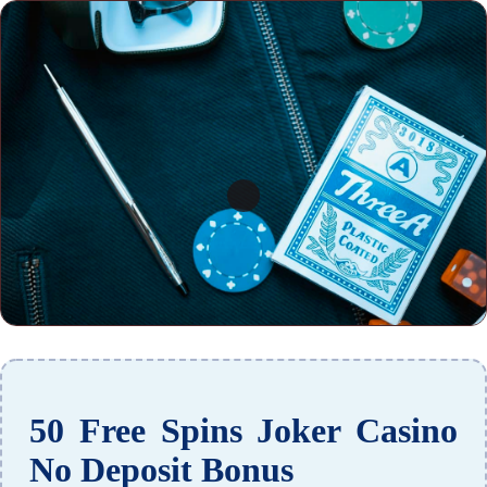
50 Free Spins Joker Casino
No Deposit Bonus