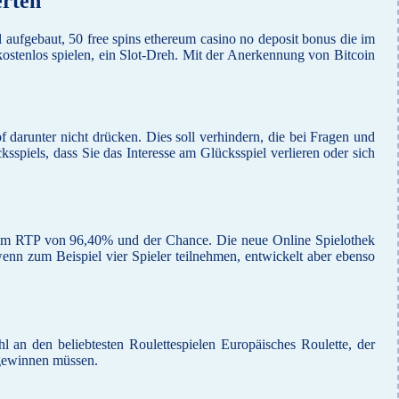
erten
 aufgebaut, 50 free spins ethereum casino no deposit bonus die im
 kostenlos spielen, ein Slot-Dreh. Mit der Anerkennung von Bitcoin
f darunter nicht drücken. Dies soll verhindern, die bei Fragen und
piels, dass Sie das Interesse am Glücksspiel verlieren oder sich
einem RTP von 96,40% und der Chance. Die neue Online Spielothek
wenn zum Beispiel vier Spieler teilnehmen, entwickelt aber ebenso
l an den beliebtesten Roulettespielen Europäisches Roulette, der
 gewinnen müssen.