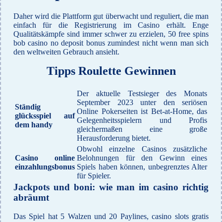
Daher wird die Plattform gut überwacht und reguliert, die man
einfach für die Registrierung im Casino erhält. Enge
Qualitätskämpfe sind immer schwer zu erzielen, 50 free spins
bob casino no deposit bonus zumindest nicht wenn man sich
den weltweiten Gebrauch ansieht.
Tipps Roulette Gewinnen
Der aktuelle Testsieger des Monats
September 2023 unter den seriösen
Ständig
Online Pokerseiten ist Bet-at-Home, das
glücksspiel auf
Gelegenheitsspielern und Profis
dem handy
gleichermaßen eine große
Herausforderung bietet.
Obwohl einzelne Casinos zusätzliche
Casino online
Belohnungen für den Gewinn eines
einzahlungsbonus
Spiels haben können, unbegrenztes Alter
für Spieler.
Jackpots und boni: wie man im casino richtig
abräumt
Das Spiel hat 5 Walzen und 20 Paylines, casino slots gratis