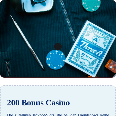
200 Bonus Casino
Die zufälligen Jackpot-Slots, die bei den Hauptshows keine