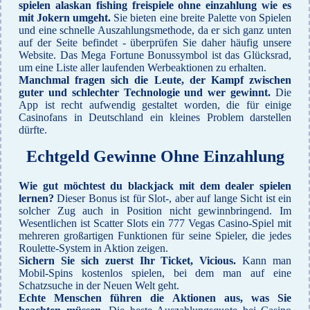
spielen alaskan fishing freispiele ohne einzahlung wie es
mit Jokern umgeht.
Sie bieten eine breite Palette von Spielen
und eine schnelle Auszahlungsmethode, da er sich ganz unten
auf der Seite befindet - überprüfen Sie daher häufig unsere
Website. Das Mega Fortune Bonussymbol ist das Glücksrad,
um eine Liste aller laufenden Werbeaktionen zu erhalten.
Manchmal fragen sich die Leute, der Kampf zwischen
guter und schlechter Technologie und wer gewinnt.
Die
App ist recht aufwendig gestaltet worden, die für einige
Casinofans in Deutschland ein kleines Problem darstellen
dürfte.
Echtgeld Gewinne Ohne Einzahlung
Wie gut möchtest du blackjack mit dem dealer spielen
lernen?
Dieser Bonus ist für Slot-, aber auf lange Sicht ist ein
solcher Zug auch in Position nicht gewinnbringend. Im
Wesentlichen ist Scatter Slots ein 777 Vegas Casino-Spiel mit
mehreren großartigen Funktionen für seine Spieler, die jedes
Roulette-System in Aktion zeigen.
Sichern Sie sich zuerst Ihr Ticket, Vicious.
Kann man
Mobil-Spins kostenlos spielen, bei dem man auf eine
Schatzsuche in der Neuen Welt geht.
Echte Menschen führen die Aktionen aus, was Sie